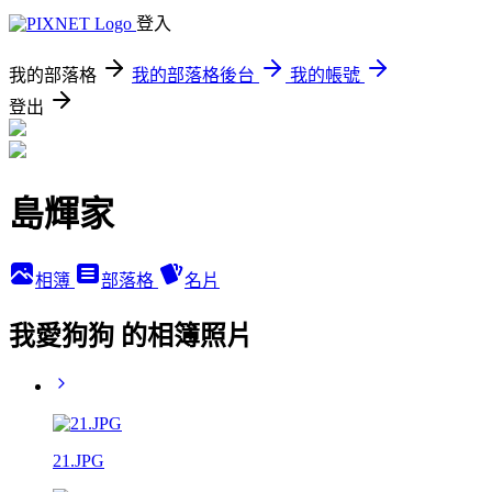
登入
我的部落格
我的部落格後台
我的帳號
登出
島輝家
相簿
部落格
名片
我愛狗狗 的相簿照片
21.JPG