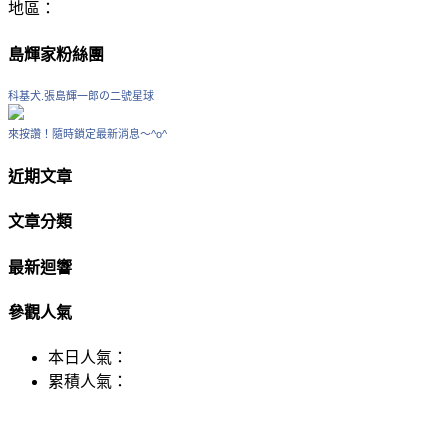
地區：
島輝家粉絲團
科基犬.張島輝一郎の二號星球
來按讚！隨時鎖定最新消息～^o^
近期文章
文章分類
最新迴響
參觀人氣
本日人氣：
累積人氣：