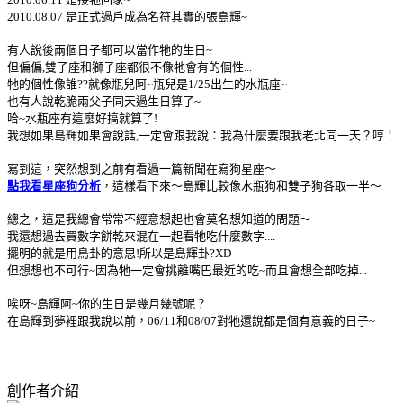
2010.08.07 是正式過戶成為名符其實的張島輝~
有人說後兩個日子都可以當作牠的生日~
但偏偏,雙子座和獅子座都很不像牠會有的個性...
牠的個性像誰??就像瓶兒阿~瓶兒是1/25出生的水瓶座~
也有人說乾脆兩父子同天過生日算了~
哈~水瓶座有這麼好搞就算了!
我想如果島輝如果會說話,一定會跟我說：我為什麼要跟我老北同一天？哼！
寫到這，突然想到之前有看過一篇新聞在寫狗星座～
點我看星座狗分析
，這樣看下來～島輝比較像水瓶狗和雙子狗各取一半～
總之，這是我總會常常不經意想起也會莫名想知道的問題～
我還想過去買數字餅乾來混在一起看牠吃什麼數字....
擺明的就是用鳥卦的意思!所以是島輝卦?XD
但想想也不可行~因為牠一定會挑離嘴巴最近的吃~而且會想全部吃掉...
唉呀~島輝阿~你的生日是幾月幾號呢？
在島輝到夢裡跟我說以前，06/11和08/07對牠還說都是個有意義的日子~
創作者介紹