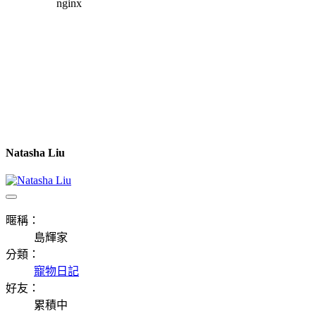
Natasha Liu
暱稱：
島輝家
分類：
寵物日記
好友：
累積中