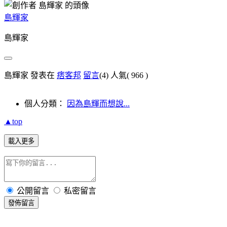
島輝家
島輝家
島輝家 發表在
痞客邦
留言
(4)
人氣(
966
)
個人分類：
因為島輝而想說...
▲top
載入更多
公開留言
私密留言
發佈留言