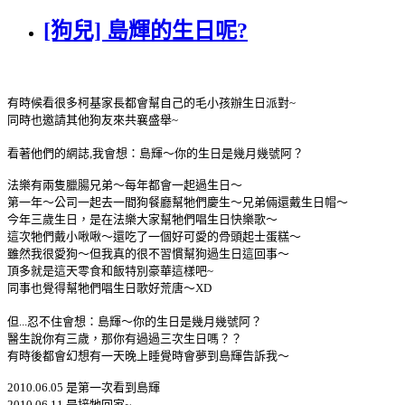
[狗兒] 島輝的生日呢?
有時候看很多柯基家長都會幫自己的毛小孩辦生日派對~
同時也邀請其他狗友來共襄盛舉~
看著他們的網誌,我會想：島輝～你的生日是幾月幾號阿？
法樂有兩隻臘腸兄弟～每年都會一起過生日～
第一年～公司一起去一間狗餐廳幫牠們慶生～兄弟倆還戴生日帽～
今年三歲生日，是在法樂大家幫牠們唱生日快樂歌～
這次牠們戴小啾啾～還吃了一個好可愛的骨頭起士蛋糕～
雖然我很愛狗～但我真的很不習慣幫狗過生日這回事～
頂多就是這天零食和飯特別豪華這樣吧~
同事也覺得幫牠們唱生日歌好荒唐～XD
但...忍不住會想：島輝～你的生日是幾月幾號阿？
醫生說你有三歲，那你有過過三次生日嗎？？
有時後都會幻想有一天晚上睡覺時會夢到島輝告訴我～
2010.06.05 是第一次看到島輝
2010.06.11 是接牠回家~