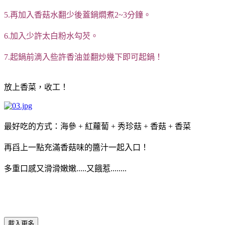
5.再加入香菇水翻少後蓋鍋燜煮2~3分鐘。
6.加入少許太白粉水勾芡。
7.起鍋前滴入些許香油並翻炒幾下即可起鍋！
放上香菜，收工！
最好吃的方式：海參 + 紅蘿蔔 + 秀珍菇 + 香菇 + 香菜
再舀上一點充滿香菇味的醬汁一起入口！
多重口感又滑滑嫩嫩.....又餓惹........
載入更多