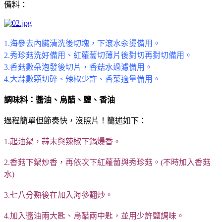
備料：
1.海參去內臟清洗後切塊，下滾水汆燙備用。
2.秀珍菇洗好備用、紅蘿蔔切薄片後對切再對切備用。
3.香菇數朵泡發後切片，香菇水過濾備用。
4.大蒜數顆切碎、辣椒少許、香菜適量備用。
調味料：醬油、烏醋、鹽、香油
過程簡單但節奏快，沒照片！簡述如下：
1.起油鍋，蒜末與辣椒下鍋爆香。
2.香菇下鍋炒香，再依次下紅蘿蔔與秀珍菇。(不時加入香菇
水)
3.七八分熟後在加入海參翻炒。
4.加入醬油兩大匙、烏醋兩中匙，並用少許鹽調味。