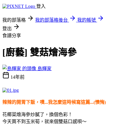
登入
我的部落格
我的部落格後台
我的帳號
登出
食譜分享
[廚藝] 雙菇燴海參
島輝家
14年前
辣辣的開胃下飯，嘖...我怎麼這時候寫這篇...(懊悔)
花椰菜燴海參炒膩了，換個色彩！
今天買不到玉米筍，就來個雙菇口感唄～