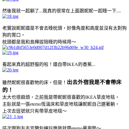
然後我就一起躺了...我真的很常在上面跟妮妮一起睡一下....
老實說妮妮還是不會去睡枕頭，好像角度和高度並沒有太對狗
狗的胃口，
枕頭都是我和島輝拔陪睡的時候用～
看起來真的超舒服的啦！還自帶IKEA的香蕉...
出去外宿
我是不會帶床
雖然妮妮很喜歡牠的床，但是！
的
！
太大也很麻煩，之前我是帶妮妮很喜歡的IKEA草皮地毯，
主臥就是一張eterno恆溫床和草皮地毯讓妮妮自己選著躺，
上次去逗號就只有帶草皮地毯～
這次跟狗友去宜蘭包棟玩樂我就帶eterno萬用墊～