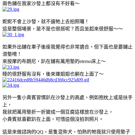
兩色鋪在我家沙發上都沒有不好看～
妮妮不會上沙發，就不逼牠上去拍照囉！
這是整個場景，是不是也很搭呢？而且坐起來很舒服～～
如果外出鋪在車子後座我覺得也非常適合，但下面也是要鋪止
滑墊唷！
來按摩的布朗尼，趴在鋪有萬用墊的eterno床上～
睡的很舒服有沒有，後來連姐姐也躺在上面了～
另外一隻小貴賓習慣趴在沙發上的高處，例如抱枕上或是扶手
上，
我就把萬用墊折一折變成一個豆腐這樣放在沙發上，
小貴賓就喜歡趴在上面，可惜這個沒拍到照片。
這是來做諮詢的QQ，是隻混柴犬，怕熱的牠我就只使用墊子