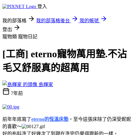
登入
我的部落格
我的部落格後台
我的帳號
登出
寵物類
寵物日記
[工商] eterno寵物萬用墊.不沾
毛又舒服真的超萬用
島輝家
7年前
前年年底寫了
eterno的恆溫床墊
，至今這張床除了仍深受妮妮
的喜歡～
好的布料洗了好幾次了到現在洗完仍覺得跟新的一樣，