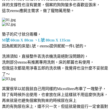
床的支撐性也沒有變差，個案的狗狗蠻多也喜歡這張床，
這次eterno應飼主需求，做了寵物萬用墊。
墊子的尺寸就分兩種，
M號 60cm X 80cm 、L號 80cm X 135cm
因為妮妮的床是L號，eterno提供妮妮一件L號的。
洗滌須知，直接整件丟洗衣機洗是絕對沒問題的，
洗劑部分eterno有推薦專用洗劑，床的那篇也有使用，
但我這次都是用淨毒五郎的洗衣精，我覺得也沒什麼不妥就是
了～
其實很早以前我就自己用同樣的Microfibres布車了一塊墊子，
除了有時候外出使用，也會放在床上這樣就不用這麼快洗床，
再來就是也避免個案狗狗來的時候尿在床上
真的有狗尿在床上，還不只一次，但這就是做這行一定會面對