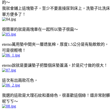
的～
我就會鋪上這塊墊子，至少不要直接尿到床上，洗墊子比洗床
單方便多了！
很簡單的就是兩塊車在一起所以墊子很扁～
eterno萬用墊中間夾一層透氣棉，厚度1.5公分是有點軟軟的，
可是很輕唷！
eterno說就是要讓墊子把整個床墊蓋滿，於是尺寸做的很大！
這次有出兩款花色，
我選的這款是大理石紋和墨綠色，很喜歡這個綠！還非常耐髒
呢ㄎㄎ～